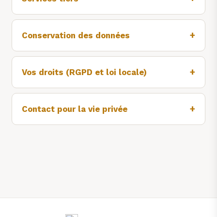
Conservation des données
Vos droits (RGPD et loi locale)
Contact pour la vie privée