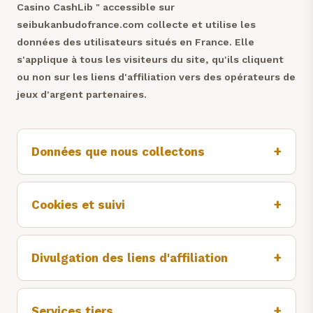
Casino CashLib " accessible sur
seibukanbudofrance.com collecte et utilise les
données des utilisateurs situés en France. Elle
s'applique à tous les visiteurs du site, qu'ils cliquent
ou non sur les liens d'affiliation vers des opérateurs de
jeux d'argent partenaires.
Données que nous collectons
Cookies et suivi
Divulgation des liens d'affiliation
Services tiers