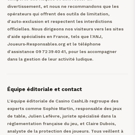
divertissement, et nous ne recommandons que les
opérateurs qui offrent des outils de limitation,
d'auto‑exclusion et respectent les interdictions
officielles. Nous dirigeons nos visiteurs vers les sites
d'aide spécialisés en France, tels que l'ANJ,
Joueurs‑Responsables.org et le téléphone
d'assistance 09 72 39 40 41, pour les accompagner
dans la gestion de leur activité ludique.
Équipe éditoriale et contact
L'équipe éditoriale de Casino CashLib regroupe des
experts comme Sophie Martin, responsable des jeux
de table, Julien Lefèvre, juriste spécialisé dans la
réglementation française du jeu, et Claire Dubois,
analyste de la protection des joueurs. Tous veillent à